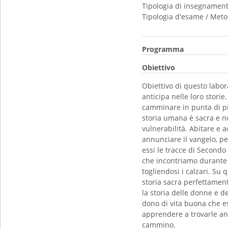
Tipologia di insegnamen
Tipologia d'esame / Meto
Programma
Obiettivo
Obiettivo di questo labor
anticipa nelle loro stori
camminare in punta di pie
storia umana è sacra e non
vulnerabilità. Abitare e 
annunciare il vangelo, pe
essi le tracce di Secondo
che incontriamo durante 
togliendosi i calzari. Su
storia sacra perfettament
la storia delle donne e de
dono di vita buona che es
apprendere a trovarle anc
cammino.