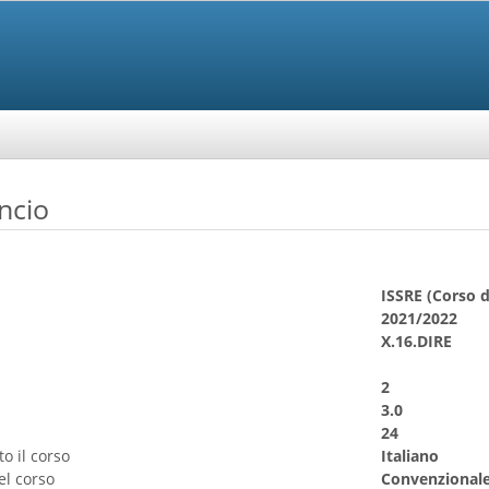
ncio
I
ISSRE (Corso d
2021/2022
X.16.DIRE
2
3.0
24
o il corso
Italiano
el corso
Convenzional