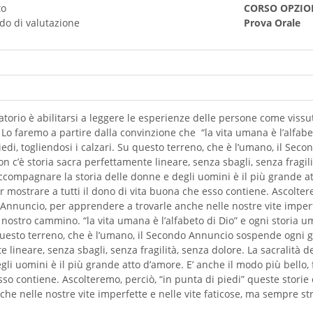
to
CORSO OPZIO
do di valutazione
Prova Orale
atorio è abilitarsi a leggere le esperienze delle persone come vissu
e. Lo faremo a partire dalla convinzione che “la vita umana è l’alfab
di, togliendosi i calzari. Su questo terreno, che è l’umano, il Sec
 c’è storia sacra perfettamente lineare, senza sbagli, senza fragilit
accompagnare la storia delle donne e degli uomini è il più grande att
r mostrare a tutti il dono di vita buona che esso contiene. Ascolter
 Annuncio, per apprendere a trovarle anche nelle nostre vite imperf
nostro cammino. “la vita umana è l’alfabeto di Dio” e ogni storia u
 questo terreno, che è l’umano, il Secondo Annuncio sospende ogni g
e lineare, senza sbagli, senza fragilità, senza dolore. La sacralità 
gli uomini è il più grande atto d’amore. E’ anche il modo più bello, f
so contiene. Ascolteremo, perciò, “in punta di piedi” queste storie
he nelle nostre vite imperfette e nelle vite faticose, ma sempre s