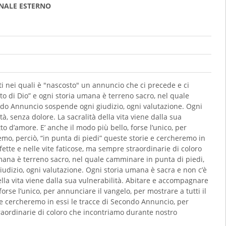
NALE ESTERNO
ti nei quali è "nascosto" un annuncio che ci precede e ci
eto di Dio” e ogni storia umana è terreno sacro, nel quale
ondo Annuncio sospende ogni giudizio, ogni valutazione. Ogni
à, senza dolore. La sacralità della vita viene dalla sua
o d’amore. E’ anche il modo più bello, forse l’unico, per
emo, perciò, “in punta di piedi” queste storie e cercheremo in
ette e nelle vite faticose, ma sempre straordinarie di coloro
mana è terreno sacro, nel quale camminare in punta di piedi,
iudizio, ogni valutazione. Ogni storia umana è sacra e non c’è
della vita viene dalla sua vulnerabilità. Abitare e accompagnare
orse l’unico, per annunciare il vangelo, per mostrare a tutti il
 e cercheremo in essi le tracce di Secondo Annuncio, per
traordinarie di coloro che incontriamo durante nostro