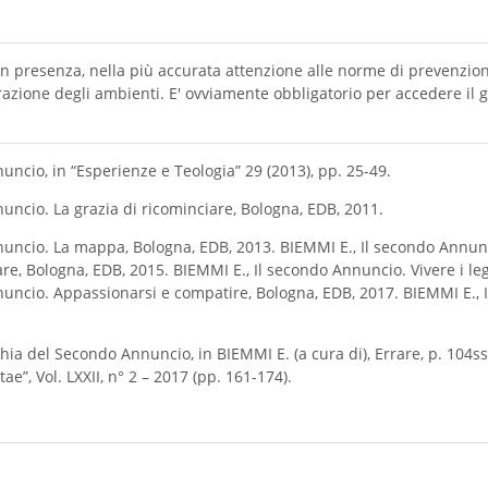
à in presenza, nella più accurata attenzione alle norme di prevenzi
razione degli ambienti. E' ovviamente obbligatorio per accedere il 
uncio, in “Esperienze e Teologia” 29 (2013), pp. 25-49.
uncio. La grazia di ricominciare, Bologna, EDB, 2011.
nuncio. La mappa, Bologna, EDB, 2013. BIEMMI E., Il secondo Annunci
re, Bologna, EDB, 2015. BIEMMI E., Il secondo Annuncio. Vivere i lega
uncio. Appassionarsi e compatire, Bologna, EDB, 2017. BIEMMI E., Il 
hia del Secondo Annuncio, in BIEMMI E. (a cura di), Errare, p. 104
e”, Vol. LXXII, n° 2 – 2017 (pp. 161-174).