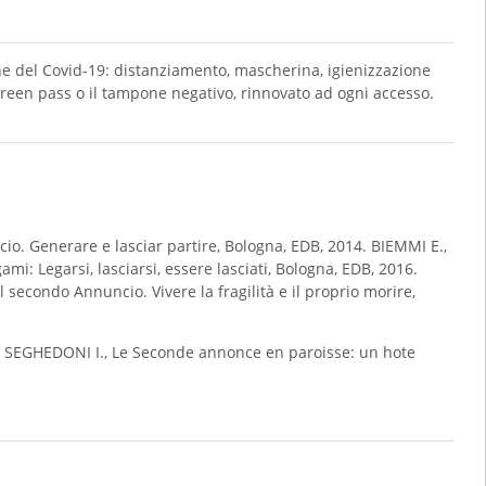
one del Covid-19: distanziamento, mascherina, igienizzazione
green pass o il tampone negativo, rinnovato ad ogni accesso.
o. Generare e lasciar partire, Bologna, EDB, 2014. BIEMMI E.,
mi: Legarsi, lasciarsi, essere lasciati, Bologna, EDB, 2016.
secondo Annuncio. Vivere la fragilità e il proprio morire,
ss SEGHEDONI I., Le Seconde annonce en paroisse: un hote