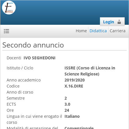
Login
Home
Didattica
Carriera
Secondo annuncio
Docenti
IVO SEGHEDONI
Istituto / Ciclo
ISSRE (Corso di Licenza in
Scienze Religiose)
Anno accademico
2019/2020
Codice
X.16.DIRE
Anno di corso
Semestre
2
ECTS
3.0
Ore
24
Lingua in cui viene erogato il
Italiano
corso
Modalità di erogazione del
Convenzionale