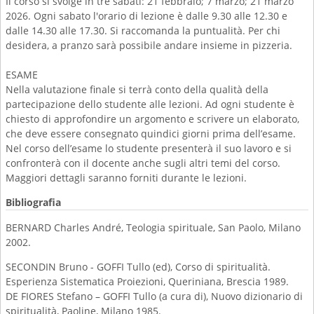
Il corso si svolge in tre sabati: 21 febbraio; 7 marzo; 21 marzo
2026. Ogni sabato l'orario di lezione è dalle 9.30 alle 12.30 e
dalle 14.30 alle 17.30. Si raccomanda la puntualità. Per chi
desidera, a pranzo sarà possibile andare insieme in pizzeria.
ESAME
Nella valutazione finale si terrà conto della qualità della
partecipazione dello studente alle lezioni. Ad ogni studente è
chiesto di approfondire un argomento e scrivere un elaborato,
che deve essere consegnato quindici giorni prima dell’esame.
Nel corso dell’esame lo studente presenterà il suo lavoro e si
confronterà con il docente anche sugli altri temi del corso.
Maggiori dettagli saranno forniti durante le lezioni.
Bibliografia
BERNARD Charles André, Teologia spirituale, San Paolo, Milano
2002.
SECONDIN Bruno - GOFFI Tullo (ed), Corso di spiritualità.
Esperienza Sistematica Proiezioni, Queriniana, Brescia 1989.
DE FIORES Stefano – GOFFI Tullo (a cura di), Nuovo dizionario di
spiritualità, Paoline, Milano 1985.