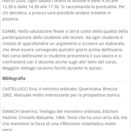
marzo 2024. Ogni sabato l'orario di lezione è dalle 9.30 alle
12.30 e dalle 14.30 alle 17.30. Si raccomanda la puntualità. Per
chi desidera, a pranzo sarà possibile andare insieme in
pizzeria.
ESAME: Nella valutazione finale si terrà conto della qualità della
partecipazione dello studente alle lezioni. Ad ogni studente è
chiesto di approfondire un argomento e scrivere un elaborato,
che deve essere consegnato quindici giorni prima dell’esame.
Nel corso dell’esame lo studente presenterà il suo lavoro e si
confronterà con il docente anche sugli altri temi del corso.
Maggiori dettagli saranno forniti durante le lezioni.
Bibliografia
CASTELLUCCI Erio, Il ministro ordinato, Queriniana, Brescia
2002. Manuale molto interessante per la prospettiva storica.
DIANICH Severino, Teologia del ministero ordinato, Edizioni
Paoline, Cinisello Balsamo, 1984. Testo che ha una certa età, ma
che mantiene la forza di una riflessione sistematica molto
seria.