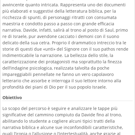
avvincente quanto intricata. Rappresenta uno dei documenti
più elaborati e suggestivi della letteratura biblica, per la
ricchezza di spunti, di personaggi ritratti con consumata
maestria e condotto passo a passo con grande efficacia
narrativa. Davide, infatti, salirà al trono al posto di Saul, primo
re di Israele, pur avendone cacciato i demoni con il suono
delicato della sua cetra. Proprio il drammatico intreccio tra le
storie di questi due «unti» del Signore con il suo pathos rende
indimenticabile la narrazione. La bellezza dello stile, la
caratterizzazione dei protagonisti ma soprattutto la finezza
dell’indagine psicologica, realizzata talvolta da poche
impareggiabili pennellate ne fanno un vero capolavoro
letterario che assorbe e interroga il suo lettore intorno alla
profondità dei piani di Dio per il suo popolo Israele.
Obiettivo
Lo scopo del percorso è seguire e analizzare le tappe più
significative del cammino compiuto da Davide fino al trono,
abilitando lo studente a cogliere alcuni tipici tratti della
narrativa biblica e alcune sue inconfondibili caratteristiche,
quali l’ironia o l’allusione o l’intertestualità, anche grazie al