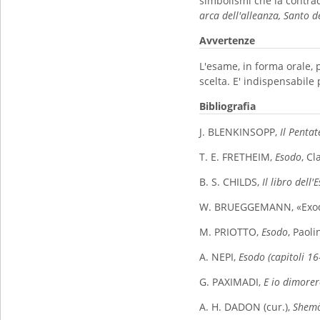
simbolismi che la contra
arca dell'alleanza, Santo d
Avvertenze
L'esame, in forma orale, 
scelta. E' indispensabile 
Bibliografia
J. BLENKINSOPP,
Il Penta
T. E. FRETHEIM,
Esodo
, Cl
B. S. CHILDS,
Il libro dell
W. BRUEGGEMANN, «Exodu
M. PRIOTTO,
Esodo
, Paoli
A. NEPI,
Esodo (capitoli 16
G. PAXIMADI,
E io dimorerò
A. H. DADON (cur.),
Shem