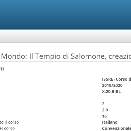
ondo: Il Tempio di Salomone, creazione
TI
ISSRE (Corso d
2019/2020
X.20.BIBL
2
2.0
16
o il corso
Italiano
el corso
Convenzional