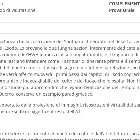
to
COMPLEMENT
do di valutazione
Prova Orale
mportanza che la costruzione del Santuario itinerante nel deserto, 
ell’Esodo. Lo provano la due lunghe sezioni interamente dedicate a ri
 La dimora di YHWH in mezzo al suo popolo, infatti, è il traguardo di
one lasciano intendere come il santuario itinerante prima e il Tem
 del mondo e ne custodisce il segreto più intimo: la relazione con Di
he verrà offerto muoverà i primi passi dai capitoli di Esodo sopracita
lore unico e ineguagliabile del culto e del luogo che lo ospita. Non 
uno studio più approfondito che legano l’edificazione del Tempio in
o Duomo, conserva un esempio paradigmatico.
supportato dalla proiezione di immagini, ricostruzioni virtuali del s
e di Esodo in oggetto e il resto dell'AT.
i introdurre lo studente al mondo del culto e dell'architettura sacra