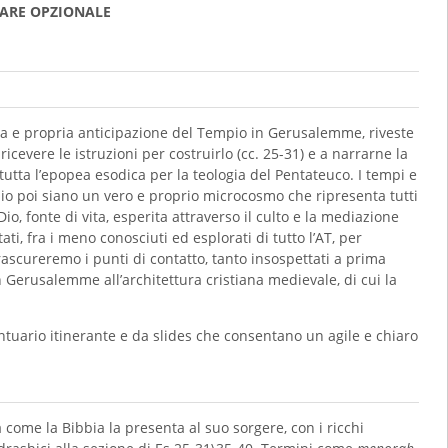
ARE OPZIONALE
vera e propria anticipazione del Tempio in Gerusalemme, riveste
cevere le istruzioni per costruirlo (cc. 25-31) e a narrarne la
 tutta l’epopea esodica per la teologia del Pentateuco. I tempi e
pio poi siano un vero e proprio microcosmo che ripresenta tutti
o, fonte di vita, esperita attraverso il culto e la mediazione
ti, fra i meno conosciuti ed esplorati di tutto l’AT, per
trascureremo i punti di contatto, tanto insospettati a prima
 Gerusalemme all’architettura cristiana medievale, di cui la
antuario itinerante e da slides che consentano un agile e chiaro
 come la Bibbia la presenta al suo sorgere, con i ricchi