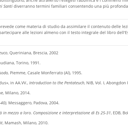
ddistinguono, anche attraverso l'esegesi rabbinica e i commenti mi
ei Santi
diverranno termini familiari consentendo una più profonda
prevede come materia di studio da assimilare il contenuto delle le
partecipare alle lezioni almeno con il testo integrale del libro dell'
teuco
, Queriniana, Brescia, 2002
audiana, Torino, 1991.
'Esodo,
Piemme, Casale Monferrato (Al), 1995.
s», in AA.VV.,
Introduction to the Pentateuch
, NIB, Vol. I, Abongdon 
ne, Milano, 2014.
-40),
Messaggero, Padova, 2004.
 in mezzo a loro. Composizione e interpretazione di Es 25­-31
, EDB, B
òt
, Mamash, Milano, 2010.