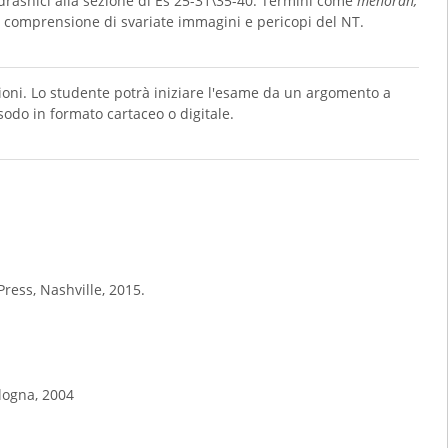
drashici alla sezione di Es 25-31\35-40. Termini come
menorah,
 comprensione di svariate immagini e pericopi del NT.
zioni. Lo studente potrà iniziare l'esame da un argomento a
Esodo in formato cartaceo o digitale.
Press, Nashville, 2015.
ologna, 2004