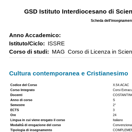
GSD Istituto Interdiocesano di Scien
Scheda dell'insegnamen
Anno Accademico:
Istituto/Ciclo:
ISSRE
Corso di studi:
MAG Corso di Licenza in Scie
Cultura contemporanea e Cristianesimo
Codice del Corso
X.54.ACAC
Corso Integrato
Corsi Extracu
Docenti
COSTANTIN
Anno di corso
S
Semestre
2°
ECTS
3
Ore
24
Lingua in cui viene erogato il corso
Italiano
Modalità di erogazione del corso
Convenziona
Tipologia di insegnamento
COMPLEMEN